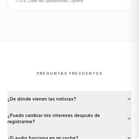
—
D.V.
,
Líder de Operaciones
,
Oporto
PREGUNTAS FRECUENTES
¿De dónde vienen las noticias?
¿Puedo cambiar mis intereses después de
registrarme?
¿El audio funciona en mi coche?