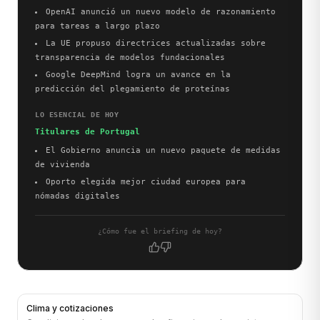
OpenAI anunció un nuevo modelo de razonamiento
para tareas a largo plazo
La UE propuso directrices actualizadas sobre
transparencia de modelos fundacionales
Google DeepMind logra un avance en la
predicción del plegamiento de proteínas
LO ESENCIAL DE HOY
Titulares de Portugal
El Gobierno anuncia un nuevo paquete de medidas
de vivienda
Oporto elegida mejor ciudad europea para
nómadas digitales
¿Cómo fue el briefing de hoy?
Clima y cotizaciones