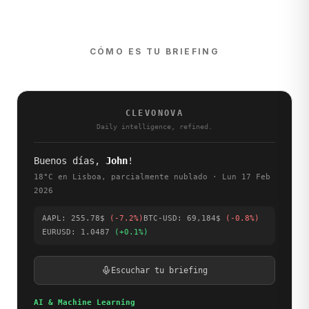
CÓMO ES TU BRIEFING
CLEVONOVA
Daily intelligence, refined.
Buenos días,
John
!
18°C en Lisboa, parcialmente nublado · Lun 17 Feb
2026
AAPL: 255.78$
(-7.2%)
BTC-USD: 69,184$
(-0.8%)
EURUSD: 1.0487
(+0.1%)
Escuchar tu briefing
AI & Machine Learning