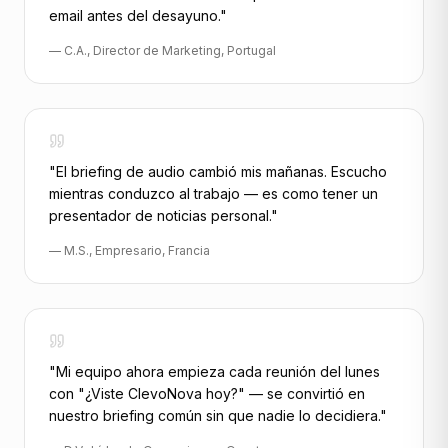
email antes del desayuno.
"
—
C.A.
,
Director de Marketing
,
Portugal
"
El briefing de audio cambió mis mañanas. Escucho
mientras conduzco al trabajo — es como tener un
presentador de noticias personal.
"
—
M.S.
,
Empresario
,
Francia
"
Mi equipo ahora empieza cada reunión del lunes
con "¿Viste ClevoNova hoy?" — se convirtió en
nuestro briefing común sin que nadie lo decidiera.
"